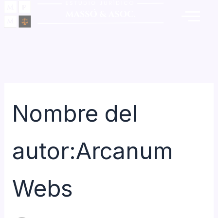
Buscar
Ir
por:
al
contenido
Nombre del
autor:Arcanum
Webs